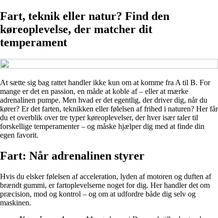
Fart, teknik eller natur? Find den
køreoplevelse, der matcher dit
temperament
At sætte sig bag rattet handler ikke kun om at komme fra A til B. For
mange er det en passion, en måde at koble af – eller at mærke
adrenalinen pumpe. Men hvad er det egentlig, der driver dig, når du
kører? Er det farten, teknikken eller følelsen af frihed i naturen? Her får
du et overblik over tre typer køreoplevelser, der hver især taler til
forskellige temperamenter – og måske hjælper dig med at finde din
egen favorit.
Fart: Når adrenalinen styrer
Hvis du elsker følelsen af acceleration, lyden af motoren og duften af
brændt gummi, er fartoplevelserne noget for dig. Her handler det om
præcision, mod og kontrol – og om at udfordre både dig selv og
maskinen.