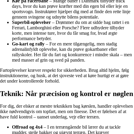
Kør på racerbane
– Mange baner i Danmark tilbyder track
days, hvor du kan prøve kræfter med din egen bil eller leje en
sportsvogn. Instruktører hjælper dig med at finde den rette linje
gennem svingene og udnytte bilens potentiale.
Superbil-oplevelser
– Drømmer du om at sidde bag rattet i en
Ferrari, Lamborghini eller Porsche? Flere udbydere tilbyder
korte, men intense ture, hvor du får smag for, hvad ægte
performance betyder.
Go-kart og rally
– For en mere tilgængelig, men stadig
adrenalinfyldt oplevelse, kan du prøve gokartbaner eller
rallyskoler. Her får du fart og konkurrence i mindre skala – men
med masser af grin og sved på panden.
Fartoplevelser kræver respekt for sikkerheden. Brug altid hjelm, følg
instruktionerne, og husk, at det sjoveste ved at køre hurtigt er at gøre
det under kontrollerede forhold.
Teknik: Når præcision og kontrol er nøglen
For dig, der elsker at mestre teknikken bag kørslen, handler oplevelsen
ikke nødvendigvis om topfart, men om finesse. Det er følelsen af at
have fuld kontrol – uanset underlag, vejr eller terræn.
Offroad og 4x4
– I en terrængående bil lærer du at tackle
mudder, stejle bakker og ujævnt terræn. Det kræver