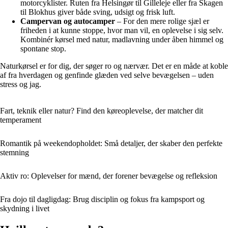
motorcyklister. Ruten fra Helsingør til Gilleleje eller fra Skagen
til Blokhus giver både sving, udsigt og frisk luft.
Campervan og autocamper
– For den mere rolige sjæl er
friheden i at kunne stoppe, hvor man vil, en oplevelse i sig selv.
Kombinér kørsel med natur, madlavning under åben himmel og
spontane stop.
Naturkørsel er for dig, der søger ro og nærvær. Det er en måde at koble
af fra hverdagen og genfinde glæden ved selve bevægelsen – uden
stress og jag.
Fart, teknik eller natur? Find den køreoplevelse, der matcher dit
temperament
Romantik på weekendopholdet: Små detaljer, der skaber den perfekte
stemning
Aktiv ro: Oplevelser for mænd, der forener bevægelse og refleksion
Fra dojo til dagligdag: Brug disciplin og fokus fra kampsport og
skydning i livet