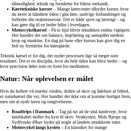
tålmodighed, teknik og forståelse for bilens mekanik.
Køretekniske kurser
– Mange kørecentre tilbyder kurser, hvor
du lærer at håndtere bilen i glat føre, undvige forhindringer og
forbedre din reaktionsevne. Det er både sjovt og lærerigt – og
kan gøre dig til en bedre bilist i hverdagen.
Motorcykelkørsel
– På to hjul bliver teknikken endnu vigtigere.
Her handler det om balance, linjeføring og samspillet mellem
krop og maskine. En dag på bane eller kursus kan give dig en
helt ny forståelse for køreglæde.
Teknisk kørsel er for dig, der nyder processen lige så meget som
resultatet. Det er en disciplin, hvor du hele tiden kan blive bedre – og
hvor præcision føles som en form for meditation.
Natur: Når oplevelsen er målet
Hvis du hellere vil mærke vinden, duften af skov og følelsen af frihed,
er naturkørsel din vej. Her handler det ikke om at komme hurtigst frem,
men om at nyde turen og omgivelserne.
Roadtrips i Danmark
– Tag på tur ad de små landeveje, hvor
landskabet skifter fra kyst til skov. Vestkysten, Mols Bjerge og
Sydfynske Øhav byder på nogle af landets smukkeste ruter.
Motorcykel langs kysten
– En klassiker for mange