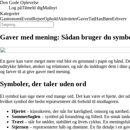
Den Gode Oplevelse
Log på
Tilmeld dig
Mailnyt
Kategorier
Gastronomi
Event
Rejser
Ophold
Aktiviteter
Gaver
Tøj
Han
Børn
Erhverv
Gaver med mening: Sådan bruger du symboler
En gave kan være meget mere end blot en genstand i papir og bånd. Den
udtrykke følelser, ønsker og relationer, og når du inddrager dem i dine
og farver til at give gaver med mening.
Symboler, der taler uden ord
Et symbol kan sige mere end mange ord. Det kan være et hjerte, der udtr
hvilket symbol der bedst repræsenterer dit forhold til modtageren.
Hjertet
– klassikeren, der står for kærlighed, omsorg og nærhed. 
Sommerfuglen
– symbol på forandring og frihed. En smuk tanke 
Træet
– står for rødder, stabilitet og livets cyklus. En meningsfu
Stjernen
– repræsenterer håb og drømme. En fin detalje i en gave 