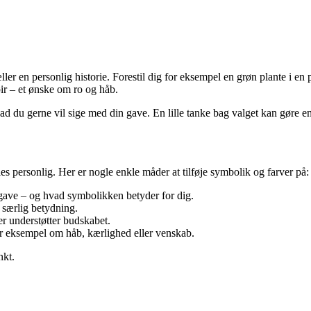
er en personlig historie. Forestil dig for eksempel en grøn plante i en 
pir – et ønske om ro og håb.
d du gerne vil sige med din gave. En lille tanke bag valget kan gøre en
s personlig. Her er nogle enkle måder at tilføje symbolik og farver på:
n gave – og hvad symbolikken betyder for dig.
n særlig betydning.
er understøtter budskabet.
or eksempel om håb, kærlighed eller venskab.
nkt.