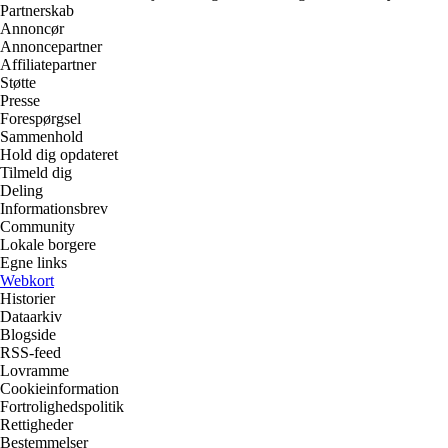
Partnerskab
Annoncør
Annoncepartner
Affiliatepartner
Støtte
Presse
Forespørgsel
Sammenhold
Hold dig opdateret
Tilmeld dig
Deling
Informationsbrev
Community
Lokale borgere
Egne links
Webkort
Historier
Dataarkiv
Blogside
RSS-feed
Lovramme
Cookieinformation
Fortrolighedspolitik
Rettigheder
Bestemmelser