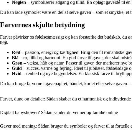
Nøglen
– symboliserer adgang og tillid. En oplagt gaveidé til en ny
Du kan lade symbolet være en del af selve gaven – som et smykke, et tryk
Farvernes skjulte betydning
Farver påvirker os følelsesmæssigt og kan forstærke det budskab, du øn
højt.
Rød
– passion, energi og kærlighed. Brug den til romantiske gaver 
Blå
– ro, tillid og harmoni. En god farve til gaver, der skal udstrå
Grøn
– vækst, håb og natur. Passer til gaver, der markerer nye b
Guld
– succes, varme og fejring. Ideel til jubilæer, fødselsdage 
Hvid
– renhed og nye begyndelser. En klassisk farve til bryllupp
Du kan bruge farverne i gavepapiret, båndet, kortet eller selve gaven –
Farver, duge og detaljer: Sådan skaber du et harmonisk og indbydende 
Digitalt babyshower? Sådan samler du venner og familie online
Gaver med mening: Sådan bruger du symboler og farver til at fortælle e