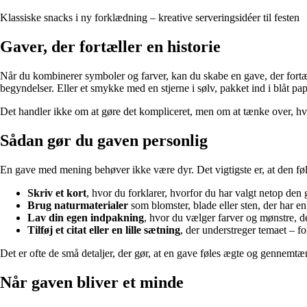
Klassiske snacks i ny forklædning – kreative serveringsidéer til festen
Gaver, der fortæller en historie
Når du kombinerer symboler og farver, kan du skabe en gave, der fortæll
begyndelser. Eller et smykke med en stjerne i sølv, pakket ind i blåt pa
Det handler ikke om at gøre det kompliceret, men om at tænke over, hva
Sådan gør du gaven personlig
En gave med mening behøver ikke være dyr. Det vigtigste er, at den føle
Skriv et kort
, hvor du forklarer, hvorfor du har valgt netop de
Brug naturmaterialer
som blomster, blade eller sten, der har e
Lav din egen indpakning
, hvor du vælger farver og mønstre, d
Tilføj et citat eller en lille sætning
, der understreger temaet – f
Det er ofte de små detaljer, der gør, at en gave føles ægte og gennemtæ
Når gaven bliver et minde