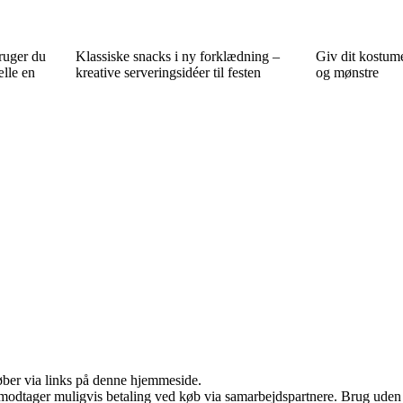
ruger du
Klassiske snacks i ny forklædning –
Giv dit kostum
ælle en
kreative serveringsidéer til festen
og mønstre
 køber via links på denne hjemmeside.
tager muligvis betaling ved køb via samarbejdspartnere. Brug uden till